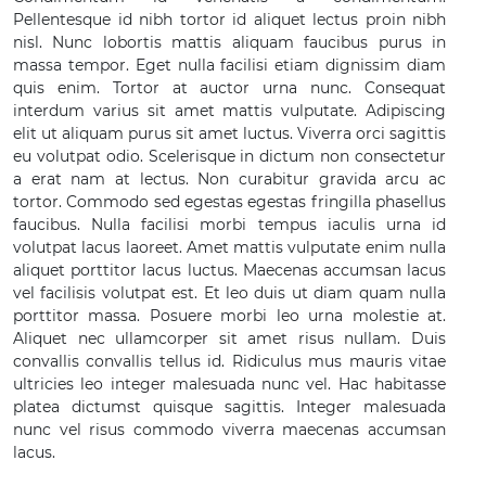
Pellentesque id nibh tortor id aliquet lectus proin nibh
nisl. Nunc lobortis mattis aliquam faucibus purus in
massa tempor. Eget nulla facilisi etiam dignissim diam
quis enim. Tortor at auctor urna nunc. Consequat
interdum varius sit amet mattis vulputate. Adipiscing
elit ut aliquam purus sit amet luctus. Viverra orci sagittis
eu volutpat odio. Scelerisque in dictum non consectetur
a erat nam at lectus. Non curabitur gravida arcu ac
tortor. Commodo sed egestas egestas fringilla phasellus
faucibus. Nulla facilisi morbi tempus iaculis urna id
volutpat lacus laoreet. Amet mattis vulputate enim nulla
aliquet porttitor lacus luctus. Maecenas accumsan lacus
vel facilisis volutpat est. Et leo duis ut diam quam nulla
porttitor massa. Posuere morbi leo urna molestie at.
Aliquet nec ullamcorper sit amet risus nullam. Duis
convallis convallis tellus id. Ridiculus mus mauris vitae
ultricies leo integer malesuada nunc vel. Hac habitasse
platea dictumst quisque sagittis. Integer malesuada
nunc vel risus commodo viverra maecenas accumsan
lacus.