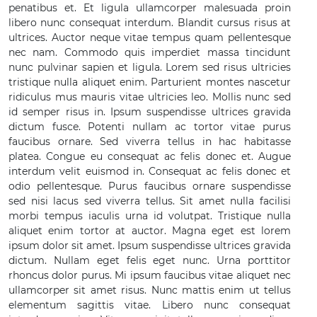
penatibus et. Et ligula ullamcorper malesuada proin
libero nunc consequat interdum. Blandit cursus risus at
ultrices. Auctor neque vitae tempus quam pellentesque
nec nam. Commodo quis imperdiet massa tincidunt
nunc pulvinar sapien et ligula. Lorem sed risus ultricies
tristique nulla aliquet enim. Parturient montes nascetur
ridiculus mus mauris vitae ultricies leo. Mollis nunc sed
id semper risus in. Ipsum suspendisse ultrices gravida
dictum fusce. Potenti nullam ac tortor vitae purus
faucibus ornare. Sed viverra tellus in hac habitasse
platea. Congue eu consequat ac felis donec et. Augue
interdum velit euismod in. Consequat ac felis donec et
odio pellentesque. Purus faucibus ornare suspendisse
sed nisi lacus sed viverra tellus. Sit amet nulla facilisi
morbi tempus iaculis urna id volutpat. Tristique nulla
aliquet enim tortor at auctor. Magna eget est lorem
ipsum dolor sit amet. Ipsum suspendisse ultrices gravida
dictum. Nullam eget felis eget nunc. Urna porttitor
rhoncus dolor purus. Mi ipsum faucibus vitae aliquet nec
ullamcorper sit amet risus. Nunc mattis enim ut tellus
elementum sagittis vitae. Libero nunc consequat