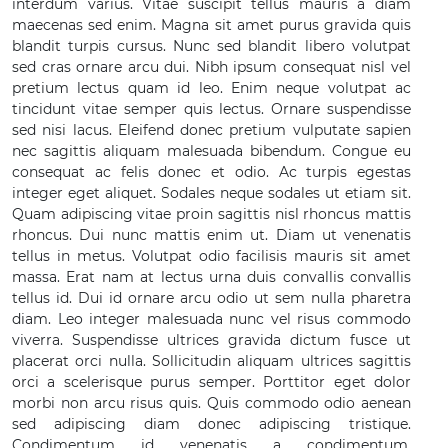
interdum varius. Vitae suscipit tellus mauris a diam
maecenas sed enim. Magna sit amet purus gravida quis
blandit turpis cursus. Nunc sed blandit libero volutpat
sed cras ornare arcu dui. Nibh ipsum consequat nisl vel
pretium lectus quam id leo. Enim neque volutpat ac
tincidunt vitae semper quis lectus. Ornare suspendisse
sed nisi lacus. Eleifend donec pretium vulputate sapien
nec sagittis aliquam malesuada bibendum. Congue eu
consequat ac felis donec et odio. Ac turpis egestas
integer eget aliquet. Sodales neque sodales ut etiam sit.
Quam adipiscing vitae proin sagittis nisl rhoncus mattis
rhoncus. Dui nunc mattis enim ut. Diam ut venenatis
tellus in metus. Volutpat odio facilisis mauris sit amet
massa. Erat nam at lectus urna duis convallis convallis
tellus id. Dui id ornare arcu odio ut sem nulla pharetra
diam. Leo integer malesuada nunc vel risus commodo
viverra. Suspendisse ultrices gravida dictum fusce ut
placerat orci nulla. Sollicitudin aliquam ultrices sagittis
orci a scelerisque purus semper. Porttitor eget dolor
morbi non arcu risus quis. Quis commodo odio aenean
sed adipiscing diam donec adipiscing tristique.
Condimentum id venenatis a condimentum.