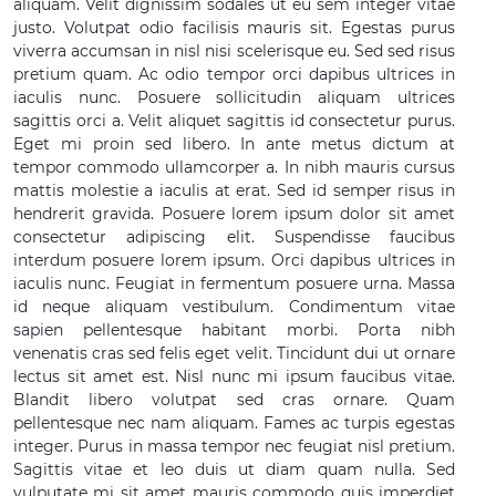
aliquam. Velit dignissim sodales ut eu sem integer vitae
justo. Volutpat odio facilisis mauris sit. Egestas purus
viverra accumsan in nisl nisi scelerisque eu. Sed sed risus
pretium quam. Ac odio tempor orci dapibus ultrices in
iaculis nunc. Posuere sollicitudin aliquam ultrices
sagittis orci a. Velit aliquet sagittis id consectetur purus.
Eget mi proin sed libero. In ante metus dictum at
tempor commodo ullamcorper a. In nibh mauris cursus
mattis molestie a iaculis at erat. Sed id semper risus in
hendrerit gravida. Posuere lorem ipsum dolor sit amet
consectetur adipiscing elit. Suspendisse faucibus
interdum posuere lorem ipsum. Orci dapibus ultrices in
iaculis nunc. Feugiat in fermentum posuere urna. Massa
id neque aliquam vestibulum. Condimentum vitae
sapien pellentesque habitant morbi. Porta nibh
venenatis cras sed felis eget velit. Tincidunt dui ut ornare
lectus sit amet est. Nisl nunc mi ipsum faucibus vitae.
Blandit libero volutpat sed cras ornare. Quam
pellentesque nec nam aliquam. Fames ac turpis egestas
integer. Purus in massa tempor nec feugiat nisl pretium.
Sagittis vitae et leo duis ut diam quam nulla. Sed
vulputate mi sit amet mauris commodo quis imperdiet