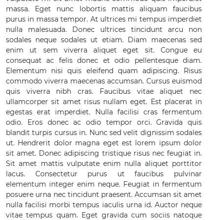
massa. Eget nunc lobortis mattis aliquam faucibus
purus in massa tempor. At ultrices mi tempus imperdiet
nulla malesuada. Donec ultrices tincidunt arcu non
sodales neque sodales ut etiam. Diam maecenas sed
enim ut sem viverra aliquet eget sit. Congue eu
consequat ac felis donec et odio pellentesque diam.
Elementum nisi quis eleifend quam adipiscing. Risus
commodo viverra maecenas accumsan. Cursus euismod
quis viverra nibh cras. Faucibus vitae aliquet nec
ullamcorper sit amet risus nullam eget. Est placerat in
egestas erat imperdiet. Nulla facilisi cras fermentum
odio. Eros donec ac odio tempor orci. Gravida quis
blandit turpis cursus in. Nunc sed velit dignissim sodales
ut. Hendrerit dolor magna eget est lorem ipsum dolor
sit amet. Donec adipiscing tristique risus nec feugiat in.
Sit amet mattis vulputate enim nulla aliquet porttitor
lacus. Consectetur purus ut faucibus pulvinar
elementum integer enim neque. Feugiat in fermentum
posuere urna nec tincidunt praesent. Accumsan sit amet
nulla facilisi morbi tempus iaculis urna id. Auctor neque
vitae tempus quam. Eget gravida cum sociis natoque